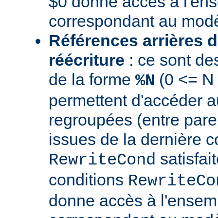
$0 donne accès à l'en
correspondant au modè
Références arrières d
réécriture
: ce sont de
de la forme
(0 <= N
%N
permettent d'accéder a
regroupées (entre par
issues de la dernière c
satisfai
RewriteCond
conditions
RewriteCo
donne accès à l'ensem