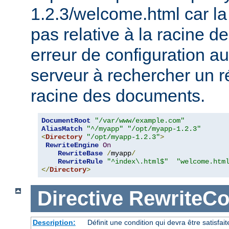
1.2.3/welcome.html car la 
pas relative à la racine 
erreur de configuration au
serveur à rechercher un ré
racine des documents.
DocumentRoot
"/var/www/example.com"
AliasMatch
"^/myapp"
"/opt/myapp-1.2.3"
<
Directory
"/opt/myapp-1.2.3"
>
RewriteEngine
On
RewriteBase
/
myapp
/
RewriteRule
"^index\.html$"
"welcome.htm
</
Directory
>
Directive
RewriteC
Description:
Définit une condition qui devra être satisfait