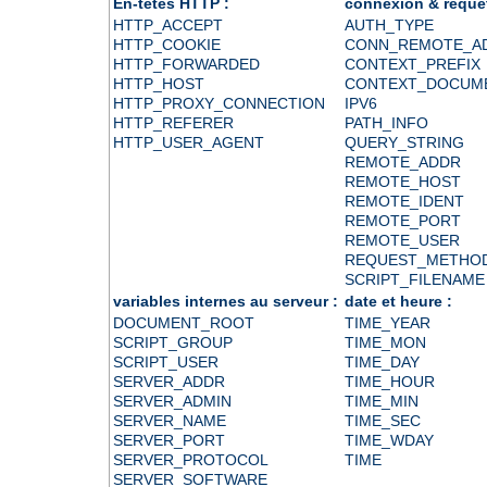
En-têtes HTTP :
connexion & requê
HTTP_ACCEPT
AUTH_TYPE
HTTP_COOKIE
CONN_REMOTE_A
HTTP_FORWARDED
CONTEXT_PREFIX
HTTP_HOST
CONTEXT_DOCUM
HTTP_PROXY_CONNECTION
IPV6
HTTP_REFERER
PATH_INFO
HTTP_USER_AGENT
QUERY_STRING
REMOTE_ADDR
REMOTE_HOST
REMOTE_IDENT
REMOTE_PORT
REMOTE_USER
REQUEST_METHO
SCRIPT_FILENAME
variables internes au serveur :
date et heure :
DOCUMENT_ROOT
TIME_YEAR
SCRIPT_GROUP
TIME_MON
SCRIPT_USER
TIME_DAY
SERVER_ADDR
TIME_HOUR
SERVER_ADMIN
TIME_MIN
SERVER_NAME
TIME_SEC
SERVER_PORT
TIME_WDAY
SERVER_PROTOCOL
TIME
SERVER_SOFTWARE