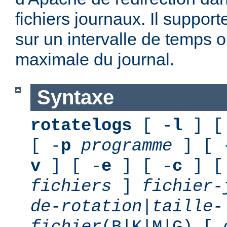
fichiers journaux. Il suppor
sur un intervalle de temps o
maximale du journal.
Syntaxe
rotatelogs
[ -
l
] [
[ -
p
programme
] [ 
v
] [ -
e
] [ -
c
] [
fichiers
]
fichier-
de-rotation
|
taille-
fichier
(B|K|M|G) [