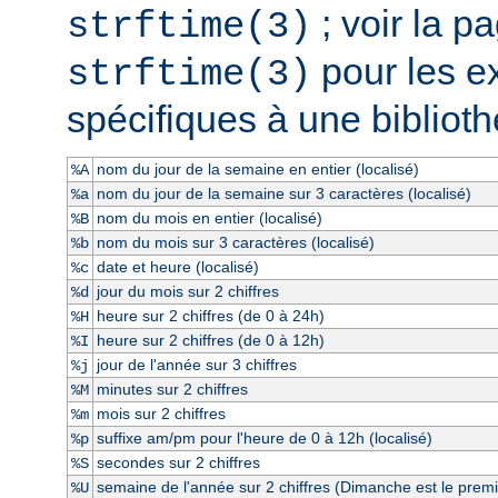
; voir la 
strftime(3)
pour les e
strftime(3)
spécifiques à une bibliot
nom du jour de la semaine en entier (localisé)
%A
nom du jour de la semaine sur 3 caractères (localisé)
%a
nom du mois en entier (localisé)
%B
nom du mois sur 3 caractères (localisé)
%b
date et heure (localisé)
%c
jour du mois sur 2 chiffres
%d
heure sur 2 chiffres (de 0 à 24h)
%H
heure sur 2 chiffres (de 0 à 12h)
%I
jour de l'année sur 3 chiffres
%j
minutes sur 2 chiffres
%M
mois sur 2 chiffres
%m
suffixe am/pm pour l'heure de 0 à 12h (localisé)
%p
secondes sur 2 chiffres
%S
semaine de l'année sur 2 chiffres (Dimanche est le premi
%U