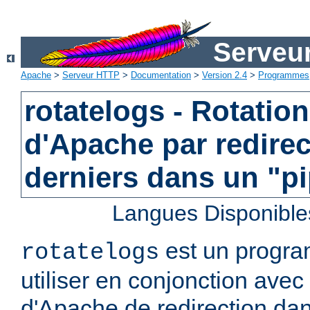
Serveu
Apache
>
Serveur HTTP
>
Documentation
>
Version 2.4
>
Programmes
rotatelogs - Rotatio
d'Apache par redirec
derniers dans un "p
Langues Disponible
est un progra
rotatelogs
utiliser en conjonction avec 
d'Apache de redirection dan