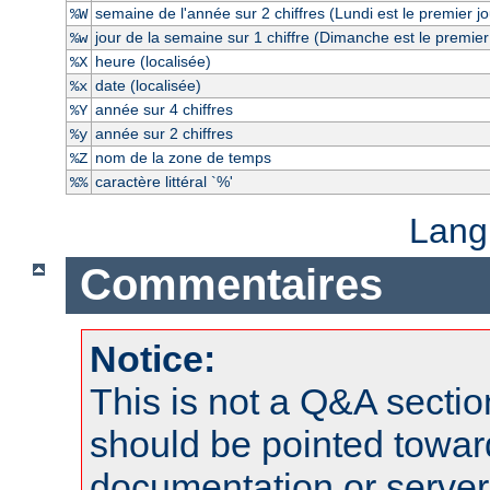
semaine de l'année sur 2 chiffres (Lundi est le premier j
%W
jour de la semaine sur 1 chiffre (Dimanche est le premier
%w
heure (localisée)
%X
date (localisée)
%x
année sur 4 chiffres
%Y
année sur 2 chiffres
%y
nom de la zone de temps
%Z
caractère littéral `%'
%%
Lang
Commentaires
Notice:
This is not a Q&A sect
should be pointed towar
documentation or serve