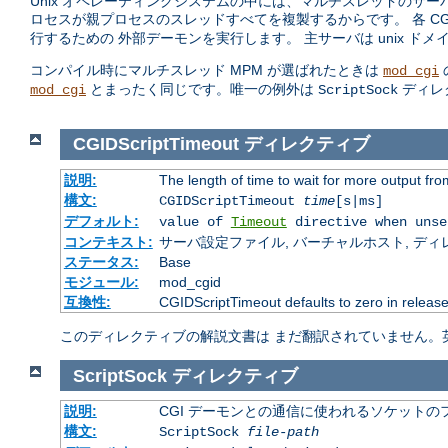
Unix オペレーティングシステムの中には、マルチスレッドのサー
ロセスが親プロセスのスレッドすべてを複製するからです。 各 C
行するための 外部デーモンを実行します。 主サーバは unix 
コンパイル時にマルチスレッド MPM が選ばれたときは
mod_cgi
とまったく同じです。唯一の例外は
ディレ
mod_cgi
ScriptSock
CGIDScriptTimeout
ディレクティブ
説明:
The length of time to wait for more output f
構文:
CGIDScriptTimeout
time
[s|ms]
デフォルト:
value of
Timeout
directive when unse
コンテキスト:
サーバ設定ファイル, バーチャルホスト, ディレクトリ
ステータス:
Base
モジュール:
mod_cgid
互換性:
CGIDScriptTimeout defaults to zero in release
このディレクティブの解説文書は まだ翻訳されていません。
ScriptSock
ディレクティブ
説明:
CGI デーモンとの通信に使われるソケットの
構文:
ScriptSock
file-path