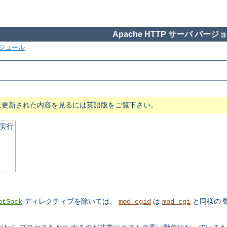
Apache HTTP サーバ バージョン
ジュール
近更新された内容を見るには英語版をご覧下さい。
の実行
ディレクティブを除いては、
は
と同様の 
ptSock
mod_cgid
mod_cgi