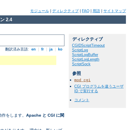
モジュール
|
ディレクティブ
|
FAQ
|
用語
|
サイトマップ
 2.4
ディレクティブ
CGIDScriptTimeout
翻訳済み言語:
en
|
fr
|
ja
|
ko
ScriptLog
ScriptLogBuffer
ScriptLogLength
ScriptSock
参照
mod_cgi
CGI プログラムを違うユーザ
ID で実行する
コメント
動作をします。
Apache と CGI に関