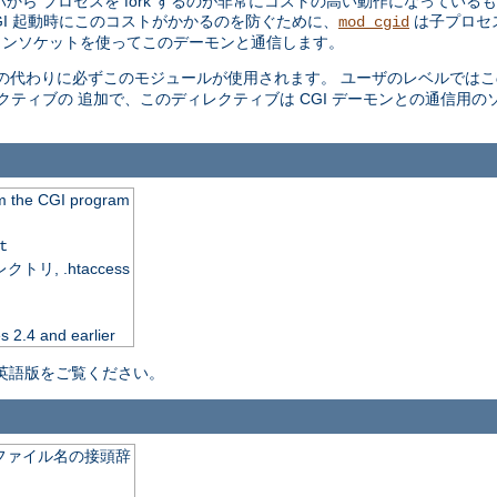
バから プロセスを fork するのが非常にコストの高い動作になっている
GI 起動時にこのコストがかかるのを防ぐために、
は子プロセスを
mod_cgid
ドメインソケットを使ってこのデーモンと通信します。
の代わりに必ずこのモジュールが使用されます。 ユーザのレベルでは
クティブの 追加で、このディレクティブは CGI デーモンとの通信用の
rom the CGI program
t
, .htaccess
s 2.4 and earlier
英語版をご覧ください。
ファイル名の接頭辞