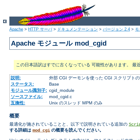
Apache
>
HTTP サーバ
>
ドキュメンテーション
>
バージョン 2.4
>
モ
Apache モジュール mod_cgid
この日本語訳はすでに古くなっている 可能性があります。 最
説明:
外部 CGI デーモンを使った CGI スクリプト
ステータス:
Base
モジュール識別子:
cgid_module
ソースファイル:
mod_cgid.c
互換性:
Unix のスレッド MPM のみ
概要
最適化が施されていることと、以下で説明されている追加の
Scri
する詳細は
の概要を読んでください。
mod_cgi