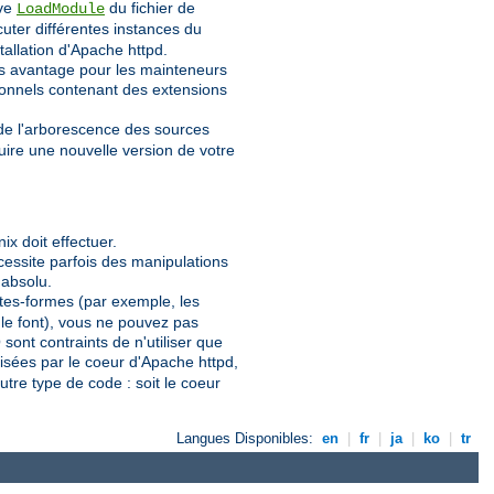
ive
du fichier de
LoadModule
uter différentes instances du
stallation d'Apache httpd.
os avantage pour les mainteneurs
ionnels contenant des extensions
 de l'arborescence des sources
uire une nouvelle version de votre
x doit effectuer.
écessite parfois des manipulations
 absolu.
lates-formes (par exemple, les
 le font), vous ne pouvez pas
ont contraints de n'utiliser que
lisées par le coeur d'Apache httpd,
utre type de code : soit le coeur
Langues Disponibles:
en
|
fr
|
ja
|
ko
|
tr