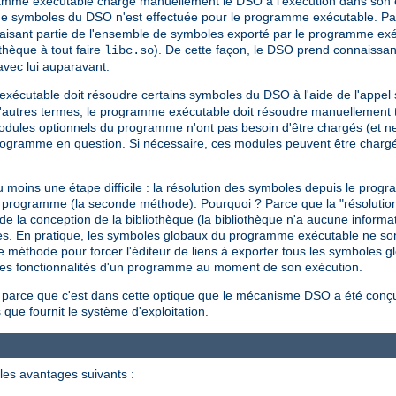
gramme exécutable charge manuellement le DSO à l'exécution dans son 
de symboles du DSO n'est effectuée pour le programme exécutable. Par
isant partie de l'ensemble de symboles exporté par le programme exé
othèque à tout faire
). De cette façon, le DSO prend connaissa
libc.so
avec lui auparavant.
 exécutable doit résoudre certains symboles du DSO à l'aide de l'appe
autres termes, le programme exécutable doit résoudre manuellement to
 modules optionnels du programme n'ont pas besoin d'être chargés (et n
programme en question. Si nécessaire, ces modules peuvent être char
moins une étape difficile : la résolution des symboles depuis le pro
'un programme (la seconde méthode). Pourquoi ? Parce que la "résoluti
la conception de la bibliothèque (la bibliothèque n'a aucune informati
ormes. En pratique, les symboles globaux du programme exécutable ne so
e méthode pour forcer l'éditeur de liens à exporter tous les symboles g
e les fonctionnalités d'un programme au moment de son exécution.
 parce que c'est dans cette optique que le mécanisme DSO a été conçu 
 que fournit le système d'exploitation.
les avantages suivants :