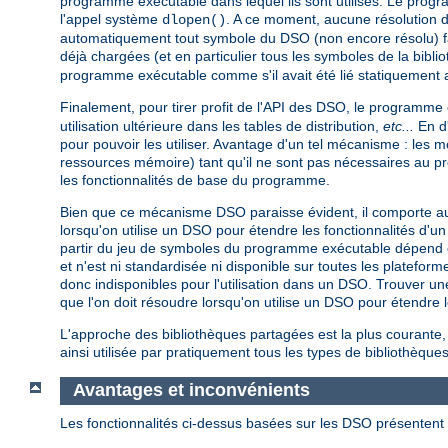
programme exécutable dans lequel ils sont utilisés. Le pro
l'appel système
. A ce moment, aucune résolution 
dlopen()
automatiquement tout symbole du DSO (non encore résolu) fa
déjà chargées (et en particulier tous les symboles de la bibli
programme exécutable comme s'il avait été lié statiquement 
Finalement, pour tirer profit de l'API des DSO, le programme
utilisation ultérieure dans les tables de distribution,
etc...
En d'
pour pouvoir les utiliser. Avantage d'un tel mécanisme : les
ressources mémoire) tant qu'il ne sont pas nécessaires au 
les fonctionnalités de base du programme.
Bien que ce mécanisme DSO paraisse évident, il comporte au 
lorsqu'on utilise un DSO pour étendre les fonctionnalités d
partir du jeu de symboles du programme exécutable dépend de 
et n'est ni standardisée ni disponible sur toutes les platef
donc indisponibles pour l'utilisation dans un DSO. Trouver un
que l'on doit résoudre lorsqu'on utilise un DSO pour étendr
L'approche des bibliothèques partagées est la plus courante,
ainsi utilisée par pratiquement tous les types de bibliothèques
Avantages et inconvénients
Les fonctionnalités ci-dessus basées sur les DSO présentent 