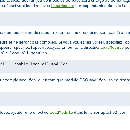
es activés. Seul un jeu de modules de base sera chargé au démarrage
 désactivant les directives
correspondantes dans le fich
LoadModule
e que tous les modules non-expérimentaux ou qui ne sont pas là à tit
rs et ne seront pas compilés. Si vous voulez les utiliser, spécifiez l'o
peurs, spécifiez l'option
reallyall
. En outre, la directive
peu
LoadModule
.
able-load-all-modules
yall --enable-load-all-modules
ar exemple
, en tant que module DSO
en deho
mod_foo.c
mod_foo.so
devez ajouter une directive
dans le fichier
LoadModule
apache2.conf