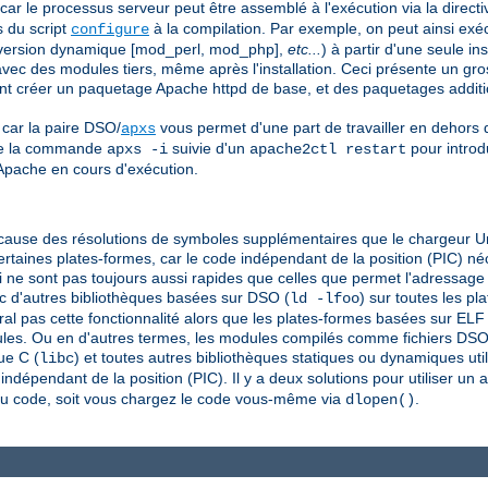
 car le processus serveur peut être assemblé à l'exécution via la direct
s du script
à la compilation. Par exemple, on peut ainsi exéc
configure
t version dynamique [mod_perl, mod_php],
etc...
) à partir d'une seule in
vec des modules tiers, même après l'installation. Ceci présente un gr
vent créer un paquetage Apache httpd de base, et des paquetages addit
 car la paire DSO/
vous permet d'une part de travailler en dehors
apxs
 de la commande
suivie d'un
pour introd
apxs -i
apache2ctl restart
pache en cours d'exécution.
cause des résolutions de symboles supplémentaires que le chargeur Uni
certaines plates-formes, car le code indépendant de la position (PIC) n
 ne sont pas toujours aussi rapides que celles que permet l'adressage
 d'autres bibliothèques basées sur DSO (
) sur toutes les p
ld -lfoo
al pas cette fonctionnalité alors que les plates-formes basées sur ELF
les. Ou en d'autres termes, les modules compilés comme fichiers DSO s
ue C (
) et toutes autres bibliothèques statiques ou dynamiques uti
libc
ndépendant de la position (PIC). Il y a deux solutions pour utiliser un a
au code, soit vous chargez le code vous-même via
.
dlopen()