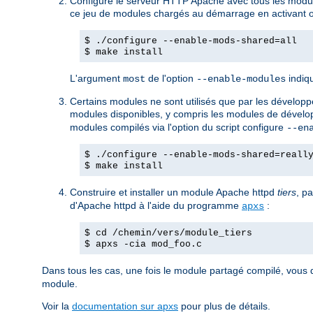
Configure le serveur HTTP Apache avec tous les modul
ce jeu de modules chargés au démarrage en activant ou
$ ./configure --enable-mods-shared=all
$ make install
L'argument
de l'option
indiqu
most
--enable-modules
Certains modules ne sont utilisés que par les développeu
modules disponibles, y compris les modules de dévelop
modules compilés via l'option du script configure
--en
$ ./configure --enable-mods-shared=reall
$ make install
Construire et installer un module Apache httpd
tiers
, p
d'Apache httpd à l'aide du programme
:
apxs
$ cd /chemin/vers/module_tiers
$ apxs -cia mod_foo.c
Dans tous les cas, une fois le module partagé compilé, vous 
module.
Voir la
documentation sur apxs
pour plus de détails.