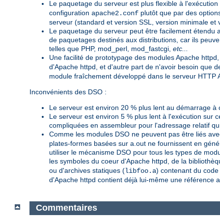
Le paquetage du serveur est plus flexible à l'exécution
configuration
plutôt que par des option
apache2.conf
serveur (standard et version SSL, version minimale e
Le paquetage du serveur peut être facilement étendu a
de paquetages destinés aux distributions, car ils peu
telles que PHP, mod_perl, mod_fastcgi,
etc...
Une facilité de prototypage des modules Apache httpd,
d'Apache httpd, et d'autre part de n'avoir besoin que
module fraîchement développé dans le serveur HTTP A
Inconvénients des DSO :
Le serveur est environ 20 % plus lent au démarrage à 
Le serveur est environ 5 % plus lent à l'exécution sur 
compliquées en assembleur pour l'adressage relatif qui
Comme les modules DSO ne peuvent pas être liés avec
plates-formes basées sur a.out ne fournissent en génér
utiliser le mécanisme DSO pour tous les types de modu
les symboles du coeur d'Apache httpd, de la bibliothèq
ou d'archives statiques (
) contenant du code i
libfoo.a
d'Apache httpd contient déjà lui-même une référence 
Commentaires