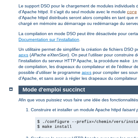
Le support DSO pour le chargement de modules individuels
d'Apache httpd. Il s'agit du seul module avec le module
core
d'Apache httpd distribués seront alors compilés en tant q
chargé en mémoire au démarrage ou redémarrage du serveur 
La compilation en mode DSO peut être désactivée pour certai
Documentation sur l'installation
.
Un utilitaire permet de simplifier la création de fichiers DS
(
APache eXtenSion
). On peut l'utiliser pour construi
apxs
l'installation du serveur HTTP Apache, la procédure
make in
de compilation, les drapeaux du compilateur et de l'éditeur d
possible d'utiliser le programme
pour compiler ses sourc
apxs
d'Apache, et sans avoir à régler les drapeaux du compilateur 
Mode d'emploi succinct
Afin que vous puissiez vous faire une idée des fonctionnalit
Construire et installer un module Apache httpd
faisant 
$ ./configure --prefix=/chemin/vers/inst
$ make install