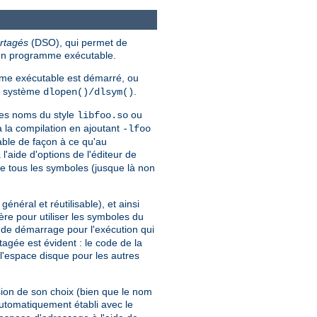
rtagés
(DSO), qui permet de
'un programme exécutable.
e exécutable est démarré, ou
ls système
.
dlopen()/dlsym()
des noms du style
ou
libfoo.so
à la compilation en ajoutant
-lfoo
able de façon à ce qu'au
'aide d'options de l'éditeur de
re tous les symboles (jusque là non
éral et réutilisable), et ainsi
re pour utiliser les symboles du
e de démarrage pour l'exécution qui
gée est évident : le code de la
l'espace disque pour les autres
ion de son choix (bien que le nom
automatiquement établi avec le