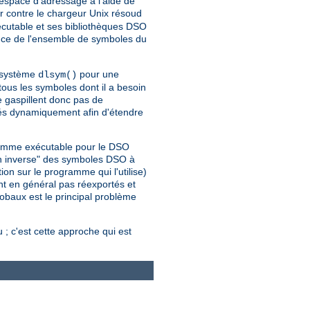
espace d'adressage à l'aide de
 contre le chargeur Unix résoud
cutable et ses bibliothèques DSO
nce de l'ensemble de symboles du
l système
pour une
dlsym()
us les symboles dont il a besoin
e gaspillent donc pas de
gés dynamiquement afin d'étendre
gramme exécutable pour le DSO
on inverse" des symboles DSO à
on sur le programme qui l'utilise)
nt en général pas réexportés et
lobaux est le principal problème
; c'est cette approche qui est