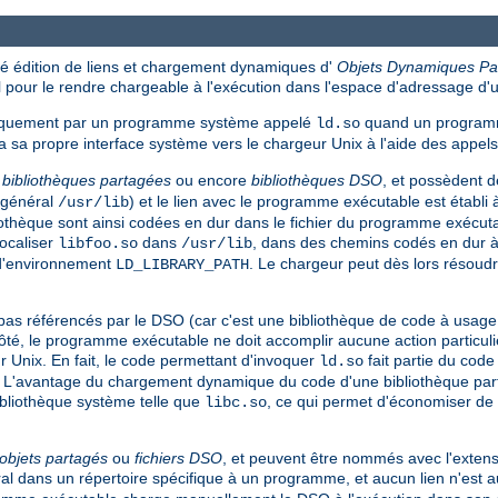
 édition de liens et chargement dynamiques d'
Objets Dynamiques Pa
pour le rendre chargeable à l'exécution dans l'espace d'adressage d
tiquement par un programme système appelé
quand un programm
ld.so
 sa propre interface système vers le chargeur Unix à l'aide des appe
s
bibliothèques partagées
ou encore
bibliothèques DSO
, et possèdent 
n général
) et le lien avec le programme exécutable est établi 
/usr/lib
liothèque sont ainsi codées en dur dans le fichier du programme exécut
ocaliser
dans
, dans des chemins codés en dur à l
libfoo.so
/usr/lib
 d'environnement
. Le chargeur peut dès lors résoud
LD_LIBRARY_PATH
référencés par le DSO (car c'est une bibliothèque de code à usage gén
té, le programme exécutable ne doit accomplir aucune action particuliè
r Unix. En fait, le code permettant d'invoquer
fait partie du cod
ld.so
. L'avantage du chargement dynamique du code d'une bibliothèque parta
ibliothèque système telle que
, ce qui permet d'économiser de 
libc.so
objets partagés
ou
fichiers DSO
, et peuvent être nommés avec l'extens
éral dans un répertoire spécifique à un programme, et aucun lien n'est 