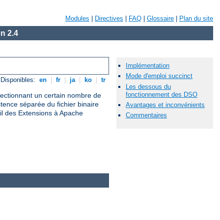
Modules
|
Directives
|
FAQ
|
Glossaire
|
Plan du site
n 2.4
Implémentation
Mode d'emploi succinct
Disponibles:
en
|
fr
|
ja
|
ko
|
tr
Les dessous du
fonctionnement des DSO
électionnant un certain nombre de
nce séparée du fichier binaire
Avantages et inconvénients
il des Extensions à Apache
Commentaires