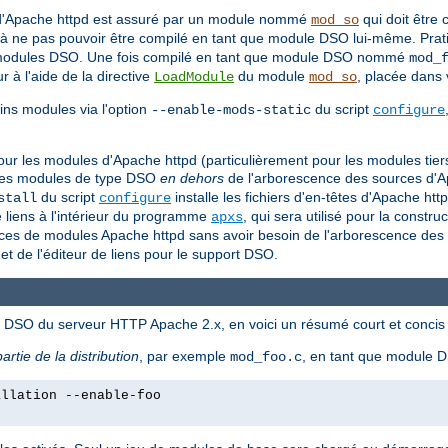
 d'Apache httpd est assuré par un module nommé
qui doit être
mod_so
à ne pas pouvoir être compilé en tant que module DSO lui-même. Prat
ue modules DSO. Une fois compilé en tant que module DSO nommé
mod_
à l'aide de la directive
du module
, placée dans 
LoadModule
mod_so
ns modules via l'option
du script
--enable-mods-static
configure
O pour les modules d'Apache httpd (particulièrement pour les modules ti
re des modules de type DSO
en dehors
de l'arborescence des sources d'Ap
du script
installe les fichiers d'en-têtes d'Apache htt
stall
configure
e liens à l'intérieur du programme
, qui sera utilisé pour la construc
apxs
es de modules Apache httpd sans avoir besoin de l'arborescence des s
et de l'éditeur de liens pour le support DSO.
és DSO du serveur HTTP Apache 2.x, en voici un résumé court et concis 
partie de la distribution
, par exemple
, en tant que module
mod_foo.c
allation --enable-foo