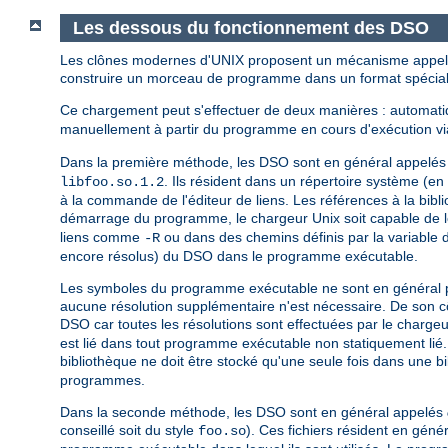
Les dessous du fonctionnement des DSO
Les clônes modernes d'UNIX proposent un mécanisme appelé
construire un morceau de programme dans un format spécial 
Ce chargement peut s'effectuer de deux manières : automa
manuellement à partir du programme en cours d'exécution via
Dans la première méthode, les DSO sont en général appelé
. Ils résident dans un répertoire système (e
libfoo.so.1.2
à la commande de l'éditeur de liens. Les références à la bib
démarrage du programme, le chargeur Unix soit capable de l
liens comme
ou dans des chemins définis par la variable
-R
encore résolus) du DSO dans le programme exécutable.
Les symboles du programme exécutable ne sont en général pas 
aucune résolution supplémentaire n'est nécessaire. De son cô
DSO car toutes les résolutions sont effectuées par le chargeu
est lié dans tout programme exécutable non statiquement lié
bibliothèque ne doit être stocké qu'une seule fois dans une b
programmes.
Dans la seconde méthode, les DSO sont en général appelés
conseillé soit du style
). Ces fichiers résident en gén
foo.so