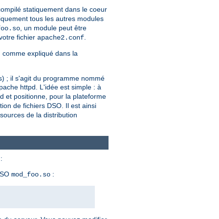
 compilé statiquement dans le coeur
iquement tous les autres modules
, un module peut être
foo.so
votre fichier
.
apache2.conf
, comme expliqué dans la
ers) ; il s'agit du programme nommé
ache httpd. L'idée est simple : à
pd et positionne, pour la plateforme
tion de fichiers DSO. Il est ainsi
ources de la distribution
:
 DSO
:
mod_foo.so