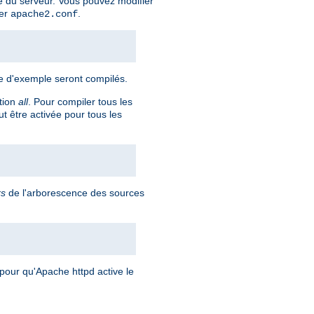
 du serveur. Vous pouvez modifier
ier
.
apache2.conf
re d'exemple seront compilés.
ption
all
. Pour compiler tous les
t être activée pour tous les
rs
de l'arborescence des sources
pour qu'Apache httpd active le