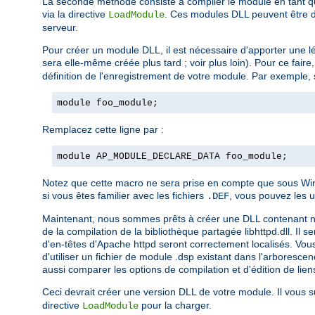
La seconde méthode consiste à compiler le module en tant qu
via la directive
. Ces modules DLL peuvent être di
LoadModule
serveur.
Pour créer un module DLL, il est nécessaire d'apporter une lé
sera elle-même créée plus tard ; voir plus loin). Pour ce fair
définition de l'enregistrement de votre module. Par exemple, 
module foo_module;
Remplacez cette ligne par :
module AP_MODULE_DECLARE_DATA foo_module;
Notez que cette macro ne sera prise en compte que sous Wind
si vous êtes familier avec les fichiers
, vous pouvez les u
.DEF
Maintenant, nous sommes prêts à créer une DLL contenant notre 
de la compilation de la bibliothèque partagée libhttpd.dll. Il 
d'en-têtes d'Apache httpd seront correctement localisés. Vous
d'utiliser un fichier de module .dsp existant dans l'arboresc
aussi comparer les options de compilation et d'édition de liens
Ceci devrait créer une version DLL de votre module. Il vous su
directive
pour la charger.
LoadModule