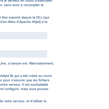
s le serveur en cours d'exécution
s, sans avoir à recompiler le
t être exporté depuis la DLL (qui
 d'en-têtes d'Apache httpd) à la
ix, si besoin est. Alternativement,
bhttpd.lib qui a été créée au cours
ur pour s'assurer que les fichiers
otre serveur. Il est souhaitable
ment configuré, mais vous pouvez
e votre serveur, et d'utiliser la