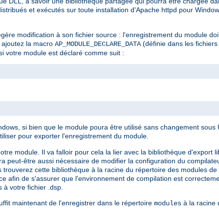
e DLL, à savoir une bibliothèque partagée qui pourra être chargée dan
stribués et exécutés sur toute installation d'Apache httpd pour Window
gère modification à son fichier source : l'enregistrement du module doi
e, ajoutez la macro
(définie dans les fichiers
AP_MODULE_DECLARE_DATA
si votre module est déclaré comme suit :
ows, si bien que le module poura être utilisé sans changement sous Un
tiliser pour exporter l'enregistrement du module.
module. Il va falloir pour cela la lier avec la bibliothèque d'export li
sera peut-être aussi nécessaire de modifier la configuration du compilate
 trouverez cette bibliothèque à la racine du répertoire des modules de v
ence afin de s'assurer que l'environnement de compilation est correcte
 à votre fichier .dsp.
ffit maintenant de l'enregistrer dans le répertoire
à la racine d
modules