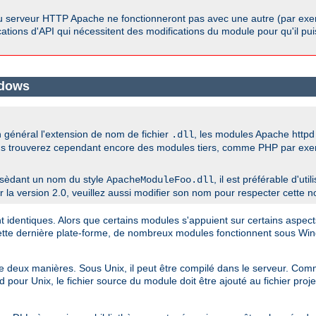
u serveur HTTP Apache ne fonctionneront pas avec une autre (par exem
ications d'API qui nécessitent des modifications du module pour qu'il pu
ndows
général l'extension de nom de fichier
, les modules Apache htt
.dll
us trouverez cependant encore des modules tiers, comme PHP par exempl
sèdant un nom du style
, il est préférable d'ut
ApacheModuleFoo.dll
a version 2.0, veuillez aussi modifier son nom pour respecter cette n
dentiques. Alors que certains modules s'appuient sur certains aspects
cette dernière plate-forme, de nombreux modules fonctionnent sous W
 de deux manières. Sous Unix, il peut être compilé dans le serveur. 
 pour Unix, le fichier source du module doit être ajouté au fichier pro