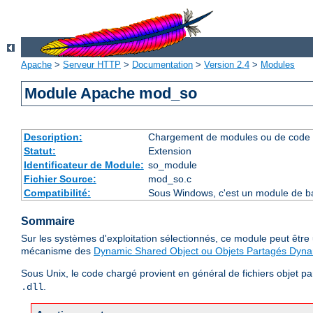
Apache
>
Serveur HTTP
>
Documentation
>
Version 2.4
>
Modules
Module Apache mod_so
Description:
Chargement de modules ou de code 
Statut:
Extension
Identificateur de Module:
so_module
Fichier Source:
mod_so.c
Compatibilité:
Sous Windows, c'est un module de ba
Sommaire
Sur les systèmes d'exploitation sélectionnés, ce module peut êtr
mécanisme des
Dynamic Shared Object ou Objets Partagés Dyn
Sous Unix, le code chargé provient en général de fichiers objet p
.
.dll