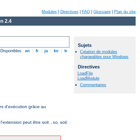
Modules
|
Directives
|
FAQ
|
Glossaire
|
Plan du site
n 2.4
Sujets
Disponibles:
en
|
fr
|
ja
|
ko
|
tr
Création de modules
chargeables pour Windows
Directives
LoadFile
LoadModule
Commentaires
rs d'exécution grâce au
l'extension peut être soit
, soit
.so