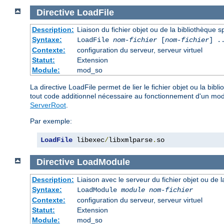
Directive
LoadFile
Description:
Liaison du fichier objet ou de la bibliothèque sp
Syntaxe:
LoadFile
nom-fichier
[
nom-fichier
] .
Contexte:
configuration du serveur, serveur virtuel
Statut:
Extension
Module:
mod_so
La directive LoadFile permet de lier le fichier objet ou la bi
tout code additionnel nécessaire au fonctionnement d'un mo
ServerRoot
.
Par exemple:
LoadFile
 libexec
/
libxmlparse
.
so
Directive
LoadModule
Description:
Liaison avec le serveur du fichier objet ou de l
Syntaxe:
LoadModule
module nom-fichier
Contexte:
configuration du serveur, serveur virtuel
Statut:
Extension
Module:
mod_so