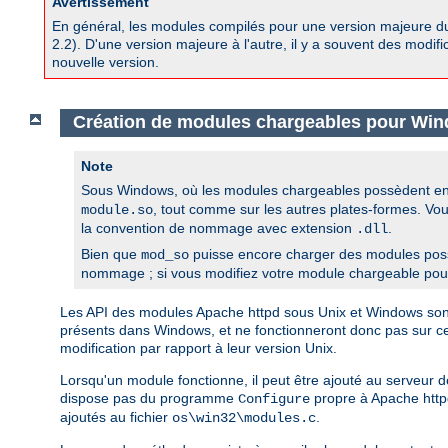
Avertissement
En général, les modules compilés pour une version majeure d
2.2). D'une version majeure à l'autre, il y a souvent des modif
nouvelle version.
Création de modules chargeables pour Wi
Note
Sous Windows, où les modules chargeables possèdent en 
, tout comme sur les autres plates-formes. Vo
module.so
la convention de nommage avec extension
.
.dll
Bien que
puisse encore charger des modules pos
mod_so
nommage ; si vous modifiez votre module chargeable pour l
Les API des modules Apache httpd sous Unix et Windows sont i
présents dans Windows, et ne fonctionneront donc pas sur 
modification par rapport à leur version Unix.
Lorsqu'un module fonctionne, il peut être ajouté au serveur
dispose pas du programme
propre à Apache httpd
Configure
ajoutés au fichier
.
os\win32\modules.c