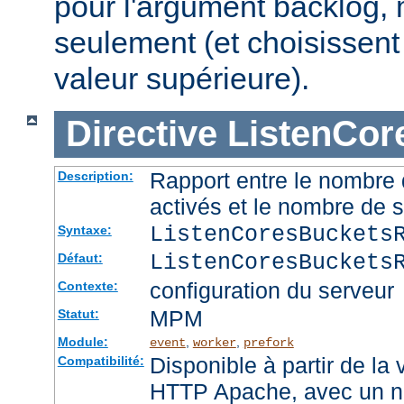
pour l'argument backlog, 
seulement (et choisissent
valeur supérieure).
Directive
ListenCor
Rapport entre le nombre
Description:
activés et le nombre de 
ListenCoresBuckets
Syntaxe:
ListenCoresBuckets
Défaut:
configuration du serveur
Contexte:
MPM
Statut:
Module:
,
,
event
worker
prefork
Disponible à partir de la
Compatibilité:
HTTP Apache, avec un no