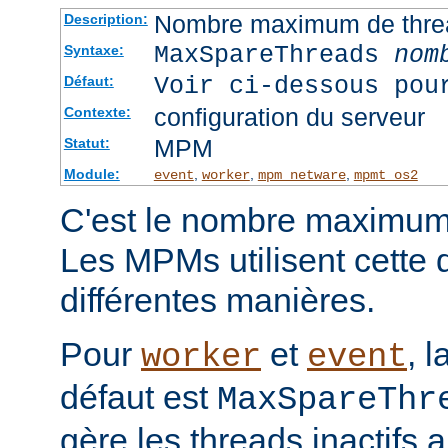
Nombre maximum de threa
Description:
MaxSpareThreads
nom
Syntaxe:
Voir ci-dessous pou
Défaut:
configuration du serveur
Contexte:
MPM
Statut:
Module:
,
,
,
event
worker
mpm_netware
mpmt_os2
C'est le nombre maximum 
Les MPMs utilisent cette d
différentes manières.
Pour
et
, l
worker
event
défaut est
MaxSpareThr
gère les threads inactifs 