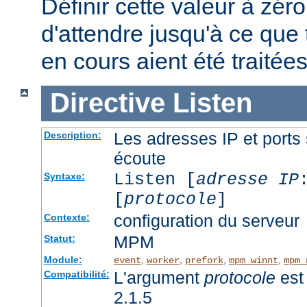
Définir cette valeur à zéro
d'attendre jusqu'à ce que 
en cours aient été traitées
Directive
Listen
Les adresses IP et ports 
Description:
écoute
Listen [
adresse IP
Syntaxe:
[
protocole
]
configuration du serveur
Contexte:
MPM
Statut:
Module:
,
,
,
,
event
worker
prefork
mpm_winnt
mpm_
L'argument
protocole
est 
Compatibilité:
2.1.5