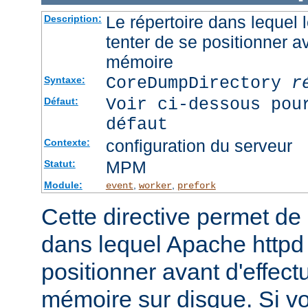
Le répertoire dans lequel
Description:
tenter de se positionner a
mémoire
CoreDumpDirectory
r
Syntaxe:
Voir ci-dessous pou
Défaut:
défaut
configuration du serveur
Contexte:
MPM
Statut:
Module:
,
,
event
worker
prefork
Cette directive permet de d
dans lequel Apache httpd 
positionner avant d'effect
mémoire sur disque. Si v