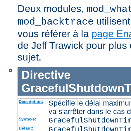
Deux modules,
mod_wha
utilisen
mod_backtrace
vous référer à la
page En
de Jeff Trawick pour plus 
sujet.
Directive
GracefulShutdownT
Spécifie le délai maximu
Description:
va s'arrêter dans le cas 
GracefulShutdownTi
Syntaxe:
GracefulShutdownTi
Défaut: