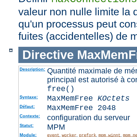
valeur non nulle limite la
qu'un processus peut co
fuites (accidentelles) de 
Directive
MaxMemF
Quantité maximale de mémo
Description:
principal est autorisé à c
free()
MaxMemFree
KOctets
Syntaxe:
MaxMemFree 2048
Défaut:
configuration du serveur
Contexte:
MPM
Statut:
Module:
,
,
,
,
event
worker
prefork
mpm_winnt
mpm_n