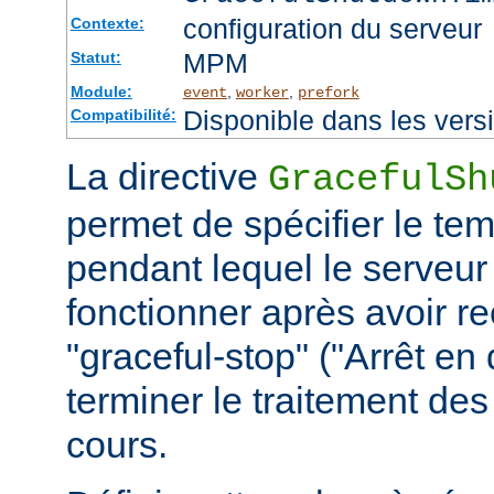
configuration du serveur
Contexte:
MPM
Statut:
Module:
,
,
event
worker
prefork
Disponible dans les vers
Compatibilité:
La directive
GracefulSh
permet de spécifier le te
pendant lequel le serveur
fonctionner après avoir re
"graceful-stop" ("Arrêt en
terminer le traitement de
cours.