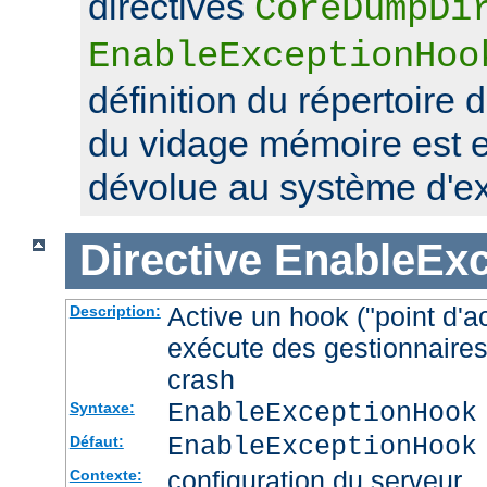
directives
CoreDumpDi
EnableExceptionHoo
définition du répertoire 
du vidage mémoire est 
dévolue au système d'exp
Directive
EnableEx
Active un hook ("point d'a
Description:
exécute des gestionnaires
crash
EnableExceptionHook
Syntaxe:
EnableExceptionHook
Défaut:
configuration du serveur
Contexte: