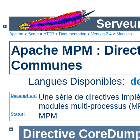
Serveu
Apache
>
Serveur HTTP
>
Documentation
>
Version 2.4
>
Modules
Apache MPM : Direct
Communes
Langues Disponibles:
d
Une série de directives impl
Description:
modules multi-processus (
MPM
Statut:
Directive
CoreDump