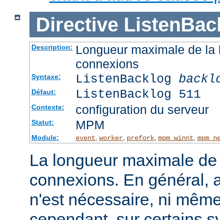
Directive
ListenBac
Longueur maximale de la l
Description:
connexions
ListenBacklog
backl
Syntaxe:
ListenBacklog 511
Défaut:
configuration du serveur
Contexte:
MPM
Statut:
Module:
,
,
,
,
event
worker
prefork
mpm_winnt
mpm_n
La longueur maximale de l
connexions. En général, 
n'est nécessaire, ni même
cependant, sur certains sy