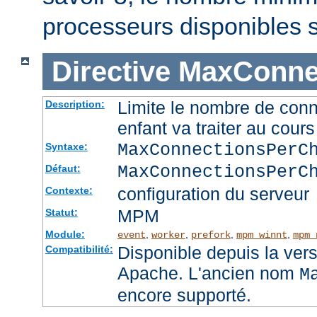
processeurs disponibles 
Directive
MaxConnec
Limite le nombre de con
Description:
enfant va traiter au cou
MaxConnectionsPer
Syntaxe:
MaxConnectionsPerC
Défaut:
configuration du serveur
Contexte:
MPM
Statut:
Module:
,
,
,
,
event
worker
prefork
mpm_winnt
mpm_
Disponible depuis la ver
Compatibilité:
Apache. L'ancien nom
M
encore supporté.