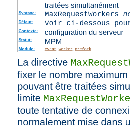
traitées simultanément
MaxRequestWorkers
n
Syntaxe:
Voir ci-dessous pou
Défaut:
configuration du serveur
Contexte:
MPM
Statut:
Module:
,
,
event
worker
prefork
La directive
MaxRequest
fixer le nombre maximum
pouvant être traitées simu
limite
MaxRequestWork
toute tentative de connex
normalement mise dans une