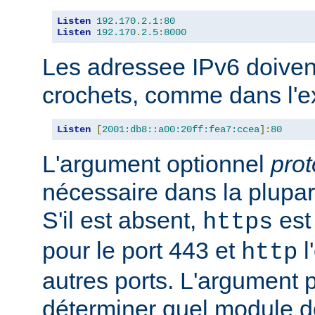
Listen
192.170
.
2.1
:
80
Listen
192.170
.
2.5
:
8000
Les adressee IPv6 doiven
crochets, comme dans l'e
Listen
[
2001:db8::a00:20ff:fea7:ccea
]:
80
L'argument optionnel
prot
nécessaire dans la plupar
S'il est absent,
est 
https
pour le port 443 et
l
http
autres ports. L'argument p
déterminer quel module doi