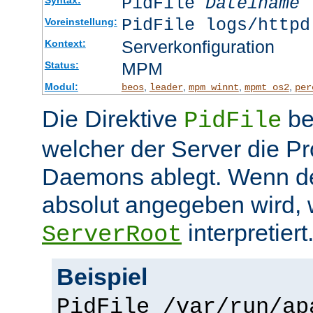
PidFile
Dateiname
PidFile logs/httpd
Voreinstellung:
Serverkonfiguration
Kontext:
MPM
Status:
Modul:
,
,
,
,
beos
leader
mpm_winnt
mpmt_os2
per
Die Direktive
be
PidFile
welcher der Server die P
Daemons ablegt. Wenn de
absolut angegeben wird, w
interpretiert
ServerRoot
Beispiel
PidFile /var/run/ap