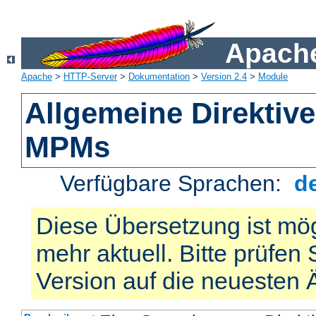
Apache
Apache
>
HTTP-Server
>
Dokumentation
>
Version 2.4
>
Module
Allgemeine Direktiv
MPMs
Verfügbare Sprachen:
d
Diese Übersetzung ist mög
mehr aktuell. Bitte prüfen 
Version auf die neuesten