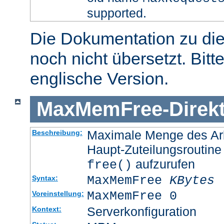
supported.
Die Dokumentation zu die
noch nicht übersetzt. Bitt
englische Version.
MaxMemFree
-
Direk
Maximale Menge des Arb
Beschreibung:
Haupt-Zuteilungsroutine
aufzurufen
free()
MaxMemFree
KBytes
Syntax:
MaxMemFree 0
Voreinstellung:
Serverkonfiguration
Kontext: