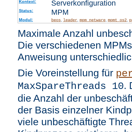
Serverkonfiguration
Kontext:
MPM
Status:
Modul:
,
,
,
,
beos
leader
mpm_netware
mpmt_os2
p
Maximale Anzahl unbeschä
Die verschiedenen MPMs
Anweisung unterschiedlic
Die Voreinstellung für
pe
.
MaxSpareThreads 10
die Anzahl der unbeschäf
der Basis einzelner Kind
viele unbeschäftigte Thre