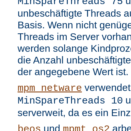
u
MinSpareThreads 75
unbeschäftigte Threads au
Basis. Wenn nicht genüge
Threads im Server vorha
werden solange Kindproze
die Anzahl unbeschäftigte
der angegebene Wert ist.
verwendet 
mpm_netware
u
MinSpareThreads 10
serverweit, da es ein Ein
und
arbe
beos
mpmt_os2