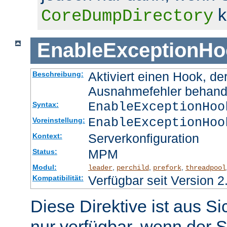
k
CoreDumpDirectory
EnableExceptionHo
Aktiviert einen Hook, d
Beschreibung:
Ausnahmefehler behand
EnableExceptionHoo
Syntax:
EnableExceptionHoo
Voreinstellung:
Serverkonfiguration
Kontext:
MPM
Status:
Modul:
,
,
,
leader
perchild
prefork
threadpool
Verfügbar seit Version 2
Kompatibilität:
Diese Direktive ist aus S
nur verfügbar, wenn der S