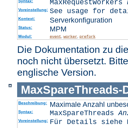
MaxRequestWorkers
Syntax:
See usage for deta
Voreinstellung:
Serverkonfiguration
Kontext:
MPM
Status:
Modul:
,
,
event
worker
prefork
Die Dokumentation zu die
noch nicht übersetzt. Bitt
englische Version.
MaxSpareThreads
-
D
Maximale Anzahl unbesc
Beschreibung:
MaxSpareThreads
An
Syntax:
Für Details siehe 
Voreinstellung: