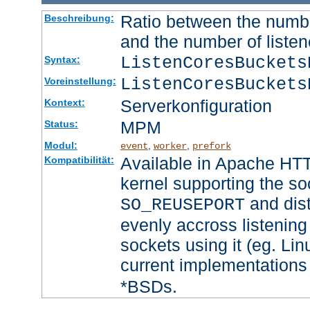
Ratio between the numbe
Beschreibung:
and the number of listen
ListenCoresBucket
Syntax:
ListenCoresBuckets
Voreinstellung:
Serverkonfiguration
Kontext:
MPM
Status:
Modul:
,
,
event
worker
prefork
Available in Apache HTT
Kompatibilität:
kernel supporting the so
and dist
SO_REUSEPORT
evenly accross listening
sockets using it (eg. Lin
current implementations
*BSDs.