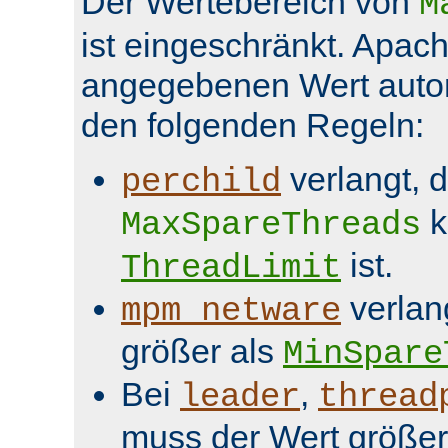
Der Wertebereich von
M
ist eingeschränkt. Apach
angegebenen Wert aut
den folgenden Regeln:
verlangt, 
perchild
k
MaxSpareThreads
ist.
ThreadLimit
verlan
mpm_netware
größer als
MinSpare
Bei
,
leader
thread
muss der Wert größer