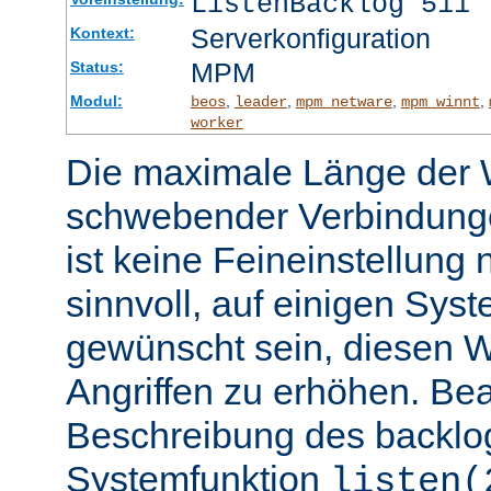
ListenBacklog 511
Serverkonfiguration
Kontext:
MPM
Status:
Modul:
,
,
,
,
beos
leader
mpm_netware
mpm_winnt
worker
Die maximale Länge der 
schwebender Verbindunge
ist keine Feineinstellung
sinnvoll, auf einigen Sys
gewünscht sein, diesen 
Angriffen zu erhöhen. Be
Beschreibung des backlo
Systemfunktion
listen(