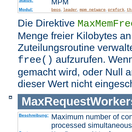
MPM
Status:
Modul:
,
,
,
,
beos
leader
mpm_netware
prefork
th
Die Direktive
MaxMemFre
Menge freier Kilobytes an
Zuteilungsroutine verwalt
aufzurufen. Wen
free()
gemacht wird, oder Null a
dieser Wert nicht eingesc
MaxRequestWorker
Maximum number of conne
Beschreibung:
processed simultaneous