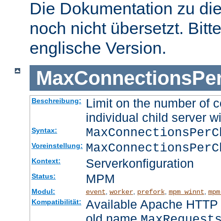
Die Dokumentation zu die
noch nicht übersetzt. Bitt
englische Version.
MaxConnectionsPer
Limit on the number of c
Beschreibung:
individual child server wi
MaxConnectionsPer
Syntax:
MaxConnectionsPerC
Voreinstellung:
Serverkonfiguration
Kontext:
MPM
Status:
Modul:
,
,
,
,
event
worker
prefork
mpm_winnt
mpm
Available Apache HTTP S
Kompatibilität:
old name
MaxRequest