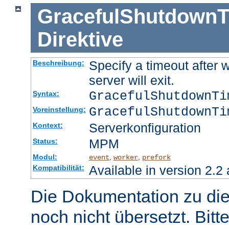
GracefulShutdownT
Direktive
Specify a timeout after 
Beschreibung:
server will exit.
GracefulShutdownT
Syntax:
GracefulShutdownTi
Voreinstellung:
Serverkonfiguration
Kontext:
MPM
Status:
Modul:
,
,
event
worker
prefork
Available in version 2.2 
Kompatibilität:
Die Dokumentation zu die
noch nicht übersetzt. Bitt