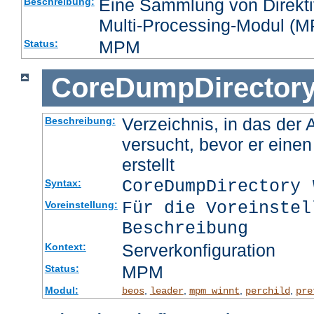
Eine Sammlung von Direktiv
Beschreibung:
Multi-Processing-Modul (MP
MPM
Status:
CoreDumpDirector
Verzeichnis, in das der
Beschreibung:
versucht, bevor er eine
erstellt
CoreDumpDirectory
Syntax:
Für die Voreinstel
Voreinstellung:
Beschreibung
Serverkonfiguration
Kontext:
MPM
Status:
Modul:
,
,
,
,
beos
leader
mpm_winnt
perchild
pre