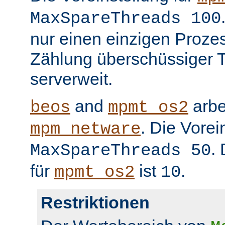
MaxSpareThreads 100
nur einen einzigen Prozess
Zählung überschüssiger T
serverweit.
and
arbe
beos
mpmt_os2
. Die Vorei
mpm_netware
.
MaxSpareThreads 50
für
ist
.
mpmt_os2
10
Restriktionen