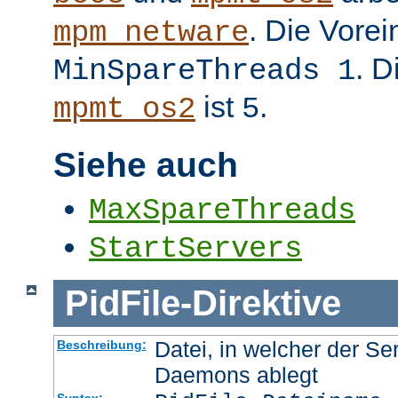
. Die Vorei
mpm_netware
. D
MinSpareThreads 1
ist
.
mpmt_os2
5
Siehe auch
MaxSpareThreads
StartServers
PidFile
-
Direktive
Datei, in welcher der Se
Beschreibung:
Daemons ablegt
Syntax: