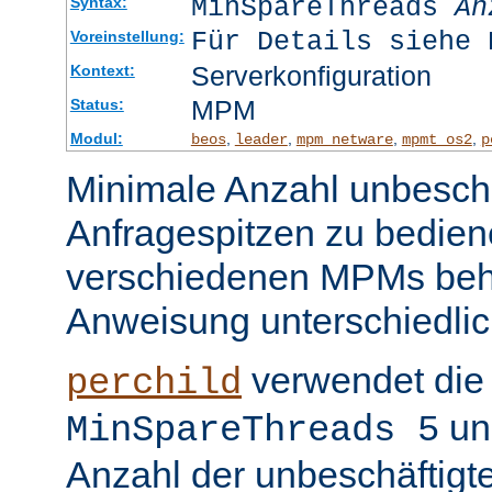
MinSpareThreads
An
Syntax:
Für Details siehe 
Voreinstellung:
Serverkonfiguration
Kontext:
MPM
Status:
Modul:
,
,
,
,
beos
leader
mpm_netware
mpmt_os2
p
Minimale Anzahl unbeschä
Anfragespitzen zu bedien
verschiedenen MPMs beh
Anweisung unterschiedlic
verwendet die 
perchild
un
MinSpareThreads 5
Anzahl der unbeschäftigt