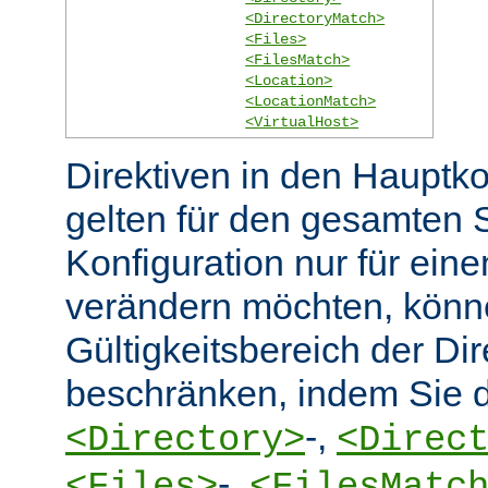
<DirectoryMatch>
<Files>
<FilesMatch>
<Location>
<LocationMatch>
<VirtualHost>
Direktiven in den Hauptko
gelten für den gesamten 
Konfiguration nur für eine
verändern möchten, könn
Gültigkeitsbereich der Dir
beschränken, indem Sie d
-,
<Directory>
<Direc
-,
<Files>
<FilesMatc