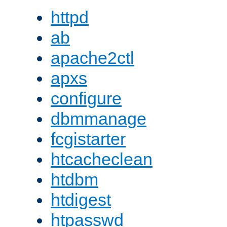
httpd
ab
apache2ctl
apxs
configure
dbmmanage
fcgistarter
htcacheclean
htdbm
htdigest
htpasswd