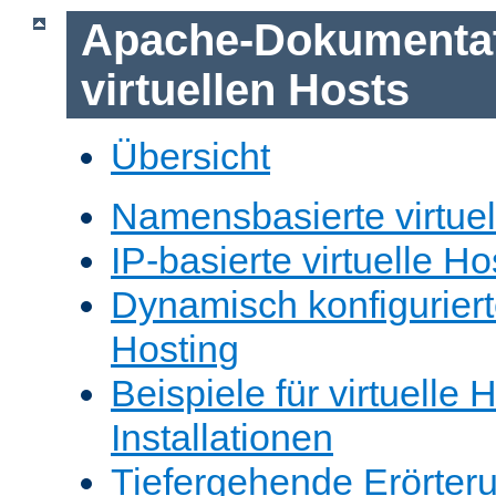
Apache-Dokumentat
virtuellen Hosts
Übersicht
Namensbasierte virtuel
IP-basierte virtuelle Ho
Dynamisch konfiguriert
Hosting
Beispiele für virtuelle 
Installationen
Tiefergehende Erörter