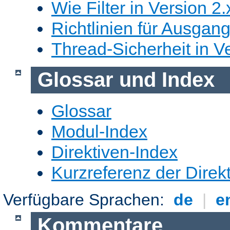
Wie Filter in Version 2.
Richtlinien für Ausgangs
Thread-Sicherheit in Ve
Glossar und Index
Glossar
Modul-Index
Direktiven-Index
Kurzreferenz der Direk
Verfügbare Sprachen:
de
|
e
Kommentare