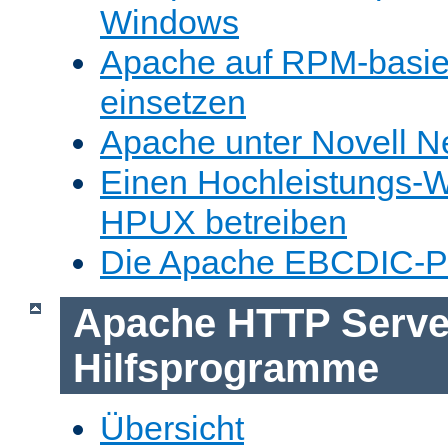
Windows
Apache auf RPM-basie
einsetzen
Apache unter Novell N
Einen Hochleistungs-W
HPUX betreiben
Die Apache EBCDIC-Po
Apache HTTP Serve
Hilfsprogramme
Übersicht