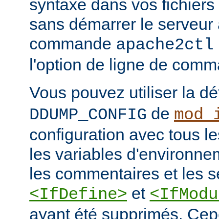
syntaxe dans vos fichiers
sans démarrer le serveur à
commande
apache2ctl
l'option de ligne de co
Vous pouvez utiliser la dé
de
DDUMP_CONFIG
mod_
configuration avec tous les
les variables d'environne
les commentaires et les s
et
<IfDefine>
<IfModu
ayant été supprimés. Cepe