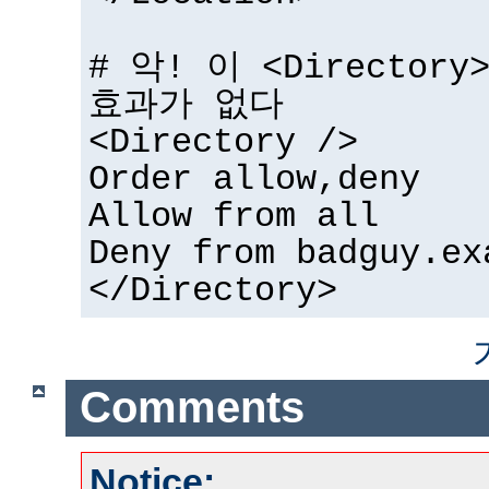
# 악! 이 <Directo
효과가 없다
<Directory />
Order allow,deny
Allow from all
Deny from badguy.ex
</Directory>
Comments
Notice: