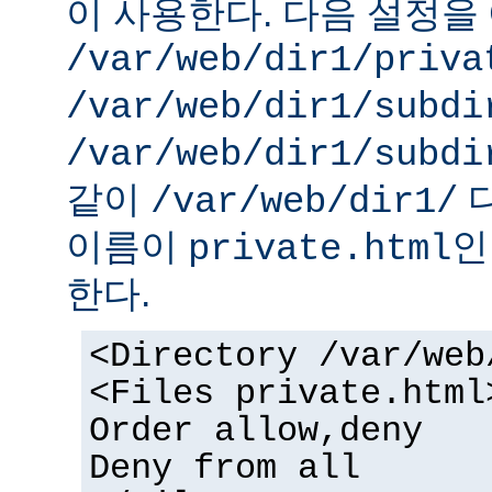
이 사용한다. 다음 설정을 
/var/web/dir1/priva
/var/web/dir1/subdi
/var/web/dir1/subdi
같이
디
/var/web/dir1/
이름이
인
private.html
한다.
<Directory /var/web
<Files private.html
Order allow,deny
Deny from all