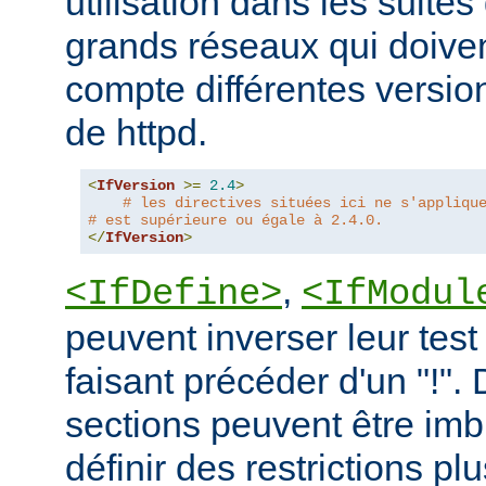
utilisation dans les suites 
grands réseaux qui doive
compte différentes version
de httpd.
<
IfVersion
>=
2.4
>
# les directives situées ici ne s'appliqu
# est supérieure ou égale à 2.4.0.
</
IfVersion
>
,
<IfDefine>
<IfModul
peuvent inverser leur test
faisant précéder d'un "!".
sections peuvent être imb
définir des restrictions p