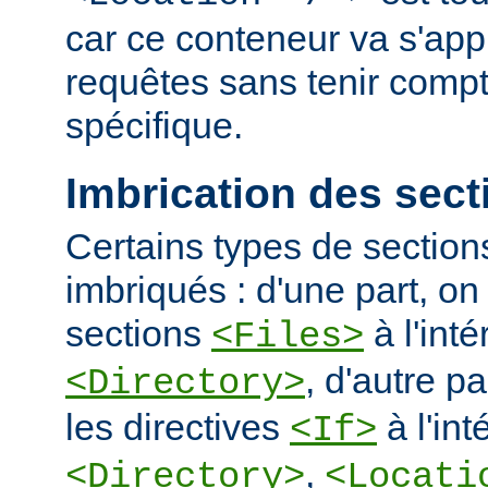
car ce conteneur va s'appl
requêtes sans tenir comp
spécifique.
Imbrication des sect
Certains types de section
imbriqués : d'une part, on 
sections
à l'int
<Files>
, d'autre pa
<Directory>
les directives
à l'int
<If>
,
<Directory>
<Locati