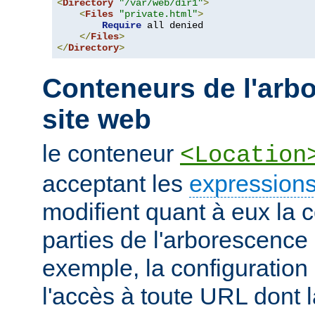
<
Directory
"/var/web/dir1"
>
<
Files
"private.html"
>
Require
 all denied

</
Files
>
</
Directory
>
Conteneurs de l'arb
site web
le conteneur
<Location
acceptant les
expressions
modifient quant à eux la c
parties de l'arborescence
exemple, la configuration 
l'accès à toute URL dont 