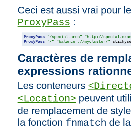
Ceci est aussi vrai pour le
:
ProxyPass
ProxyPass
"/special-area"
"http://special.exa
ProxyPass
"/"
"balancer://mycluster/"
 stickys
Caractères de rempl
expressions rationne
Les conteneurs
<Direct
peuvent util
<Location>
de remplacement de styl
la fonction
de la
fnmatch