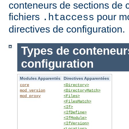
conteneurs de sections de c
fichiers
pour mo
.htaccess
directives de configuration.
Types de conteneur
configuration
Modules Apparentés
Directives Apparentées
core
<Directory>
mod_version
<DirectoryMatch>
mod_proxy
<Files>
<FilesMatch>
<If>
<IfDefine>
<IfModule>
<IfVersion>
<Location>