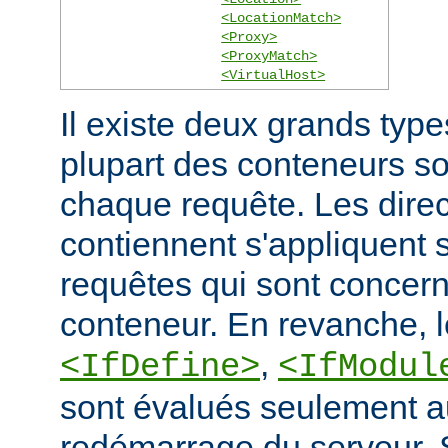
<LocationMatch>
<Proxy>
<ProxyMatch>
<VirtualHost>
Il existe deux grands typ
plupart des conteneurs s
chaque requête. Les direct
contiennent s'appliquent
requêtes qui sont concern
conteneur. En revanche, 
,
<IfDefine>
<IfModul
sont évalués seulement a
redémarrage du serveur. S