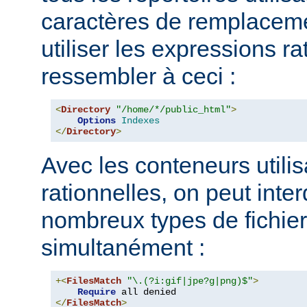
caractères de remplacem
utiliser les expressions ra
ressembler à ceci :
<
Directory
"/home/*/public_html"
>
Options
Indexes
</
Directory
>
Avec les conteneurs utili
rationnelles, on peut inter
nombreux types de fichie
simultanément :
+<
FilesMatch
"\.(?i:gif|jpe?g|png)$"
>
Require
</
FilesMatch
>