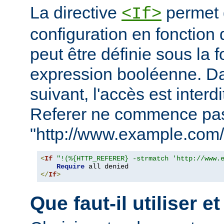
La directive
permet d
<If>
configuration en fonction 
peut être définie sous la 
expression booléenne. D
suivant, l'accès est interd
Referer ne commence pa
"http://www.example.com/
<
If
"!(%{HTTP_REFERER} -strmatch 'http://www.
Require
</
If
>
Que faut-il utiliser e