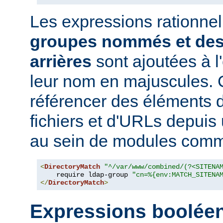
Les expressions rationne
groupes nommés et des
arrières
sont ajoutées à 
leur nom en majuscules. 
référencer des éléments 
fichiers et d'URLs depuis
au sein de modules co
<
DirectoryMatch
"^/var/www/combined/(?<SITENA
    require ldap-group 
"cn=%{env:MATCH_SITENA
</
DirectoryMatch
>
Expressions boolée