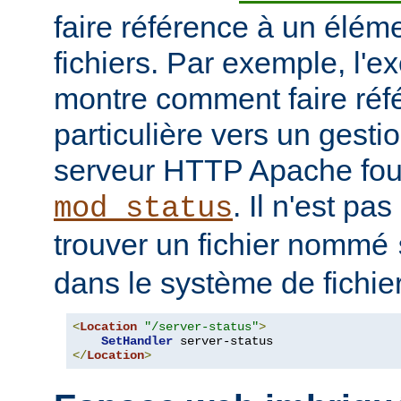
faire référence à un élé
fichiers. Par exemple, l'e
montre comment faire ré
particulière vers un gesti
serveur HTTP Apache four
. Il n'est pa
mod_status
trouver un fichier nommé
dans le système de fichie
<
Location
"/server-status"
>
SetHandler
</
Location
>