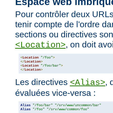
Espace web imbriqu
Pour contrôler deux URLs
tenir compte de l'ordre da
sections ou directives so
, on doit avoi
<Location>
<
Location
"/foo"
>
</
Location
>
<
Location
"/foo/bar"
>
</
Location
>
Les directives
, 
<Alias>
évaluées vice-versa :
Alias
"/foo/bar"
"/srv/www/uncommon/bar"
Alias
"/foo"
"/srv/www/common/foo"