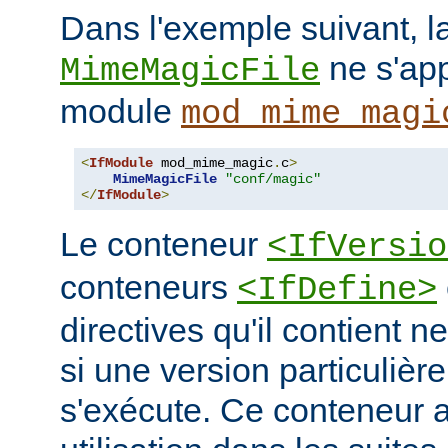
Dans l'exemple suivant, la
ne s'app
MimeMagicFile
module
mod_mime_magi
<
IfModule
 mod_mime_magic
.
c
>
MimeMagicFile
"conf/magic"
</
IfModule
>
Le conteneur
<IfVersio
conteneurs
<IfDefine>
directives qu'il contient n
si une version particulièr
s'exécute. Ce conteneur 