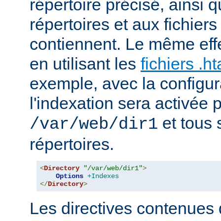
répertoire précisé, ainsi 
répertoires et aux fichier
contiennent. Le même effe
en utilisant les
fichiers .h
exemple, avec la configur
l'indexation sera activée p
et tous 
/var/web/dir1
répertoires.
<
Directory
"/var/web/dir1"
>
Options
+Indexes
</
Directory
>
Les directives contenues