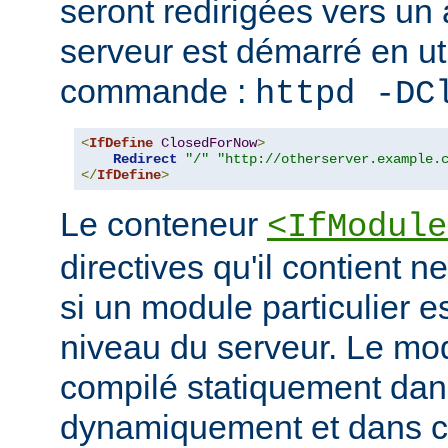
seront redirigées vers un a
serveur est démarré en uti
commande :
httpd -DC
<
IfDefine
ClosedForNow
>
Redirect
"/"
"http://otherserver.example.
</
IfDefine
>
Le conteneur
<IfModule
directives qu'il contient n
si un module particulier e
niveau du serveur. Le modu
compilé statiquement dans
dynamiquement et dans ce