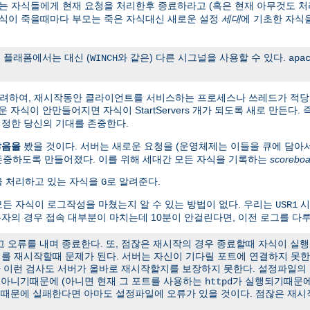
 자식들에게 현재 요청을 처리한후 종료하라고 (혹은 현재 아무것도 처
자식이 죽을때마다 부모는 죽은 자식대신 새로운 설정
세대
에 기초한 자식
 플래폼에서는 대신 (
와 같은) 다른 시그널을 사용할 수 있다.
WINCH
apa
고려하여, 재시작동안 클라이언트를 서비스하는 프로세스나 쓰레드가 적당
 새로운 자식이 안만들어지면 자식이 StartServers 개가 되도록 새로 만든다
정한 당신의 기대를 존중한다.
않음을
봤을 것이다. 서버는 새로운 요청을 (운영체제는 이들을 큐에 담아
존중하도록 만들어졌다. 이를 위해 세대간 모든 자식을 기록하는
scoreboa
청을 처리하고 있는 자식을
로 알려준다.
G
든 자식이 로그작성을 마쳤는지 알 수 있는 방법이 없다. 우리는
시
USR1
용자의 경우 접속 대부분이 마치는데 10분이 안걸린다면, 이전 로그를 다루
오류를 내며 종료한다. 또, 점잖은 재시작의 경우 종료할때 자식이 실행
서버를 재시작할때 문제가 된다. 서버는 자신이 기다릴 포트에 연결하지 못
나 이런 검사도 서버가 올바로 재시작할지를 보장하지 못한다. 설정파일의
t가 아니기때문에 (아니면 현재 그 포트를 사용하는
가 실행되기때문에
httpd
유때문에 실패한다면 아마도 설정파일에 오류가 있을 것이다. 점잖은 재