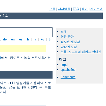
모듈
|
지시어들
|
FAQ
|
용어
|
사이트맵
 2.4
소개
당장 중단
:
de
|
en
|
es
|
fr
|
ja
|
ko
|
tr
점잖은 재시작
당장 재시작
부록: 시그널과 레이스 컨디션
기
에서, 윈도우즈 9x와 ME 사용자는
참고
httpd
apache2ctl
Comments
유닉스
명령어를 사용하여 프로
kill
ignal)을 보내면 안된다. 즉, 부모
이다.