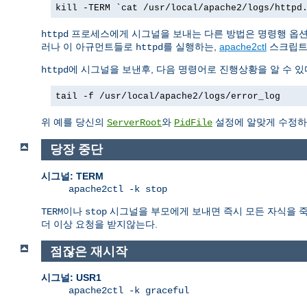
kill -TERM `cat /usr/local/apache2/logs/httpd
프로세스에게 시그널을 보내는 다른 방법은 명령행 옵
httpd
러나 이 아규먼트들로
를 실행하는,
apache2ctl
스크립트
httpd
에 시그널을 보낸후, 다음 명령어로 진행상황을 알 수 있
httpd
tail -f /usr/local/apache2/logs/error_log
위 예를 당신의
와
설정에 알맞게 수정하
ServerRoot
PidFile
당장 중단
시그널: TERM
apache2ctl -k stop
이나
시그널을 부모에게 보내면 즉시 모든 자식을 죽인
TERM
stop
더 이상 요청을 받지않는다.
점잖은 재시작
시그널: USR1
apache2ctl -k graceful