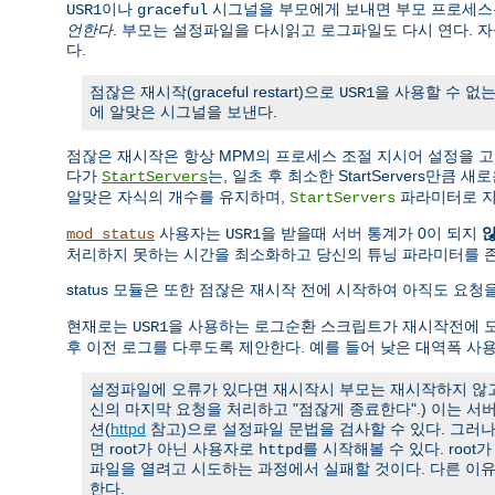
이나
시그널을 부모에게 보내면 부모 프로세스는
USR1
graceful
언한다
. 부모는 설정파일을 다시읽고 로그파일도 다시 연다. 
다.
점잖은 재시작(graceful restart)으로
을 사용할 수 없는
USR1
에 알맞은 시그널을 보낸다.
점잖은 재시작은 항상 MPM의 프로세스 조절 지시어 설정을 
다가
는, 일초 후 최소한 StartServers만큼
StartServers
알맞은 자식의 개수를 유지하며,
파라미터로 지
StartServers
사용자는
을 받을때 서버 통계가 0이 되지
mod_status
USR1
처리하지 못하는 시간을 최소화하고 당신의 튜닝 파라미터를 
status 모듈은 또한 점잖은 재시작 전에 시작하여 아직도 요
현재로는
을 사용하는 로그순환 스크립트가 재시작전에 모
USR1
후 이전 로그를 다루도록 제안한다. 예를 들어 낮은 대역폭 사
설정파일에 오류가 있다면 재시작시 부모는 재시작하지 않고 
신의 마지막 요청을 처리하고 "점잖게 종료한다".) 이는 
션(
httpd
참고)으로 설정파일 문법을 검사할 수 있다. 그러
면 root가 아닌 사용자로
를 시작해볼 수 있다. roo
httpd
파일을 열려고 시도하는 과정에서 실패할 것이다. 다른 이
한다.