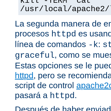
kill -TERM `cat
/usr/local/apache2/
La segunda manera de env
procesos
es usand
httpd
línea de comandos
:
-k
s
, como se mues
graceful
Estas opciones se le pued
httpd
, pero se recomiend
script de control
apache2c
pasará a
.
httpd
Después de haber enviad