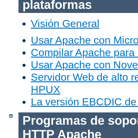
plataformas
Visión General
Usar Apache con Micr
Compilar Apache para
Usar Apache con Nove
Servidor Web de alto r
HPUX
La versión EBCDIC de
Programas de sopor
HTTP Apache