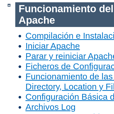
Funcionamiento del
Apache
Compilación e Instala
Iniciar Apache
Parar y reiniciar Apach
Ficheros de Configura
Funcionamiento de las
Directory, Location y Fi
Configuración Básica 
Archivos Log