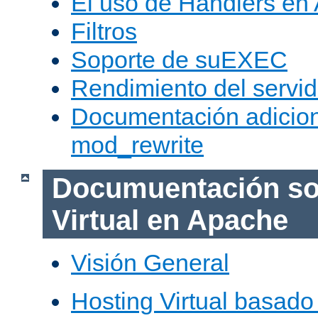
El uso de Handlers en
Filtros
Soporte de suEXEC
Rendimiento del servid
Documentación adicion
mod_rewrite
Documuentación so
Virtual en Apache
Visión General
Hosting Virtual basad