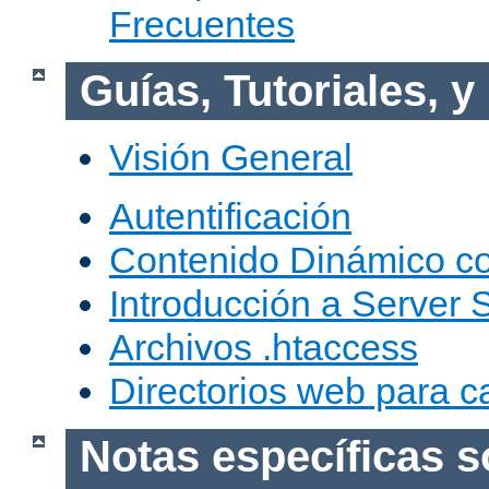
Frecuentes
Guías, Tutoriales, 
Visión General
Autentificación
Contenido Dinámico c
Introducción a Server 
Archivos .htaccess
Directorios web para c
Notas específicas s