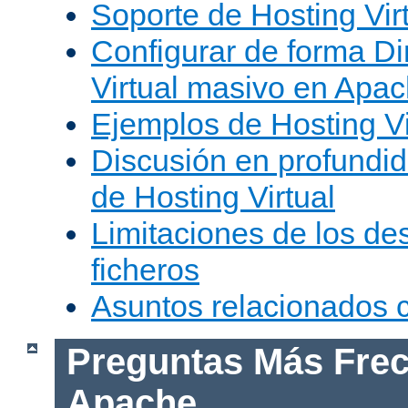
Soporte de Hosting Vir
Configurar de forma Di
Virtual masivo en Apa
Ejemplos de Hosting Vi
Discusión en profundid
de Hosting Virtual
Limitaciones de los de
ficheros
Asuntos relacionados
Preguntas Más Frec
Apache